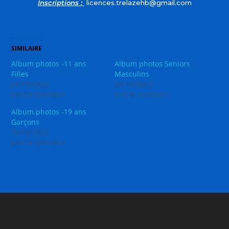
Inscriptions :
licences.trelazehb@gmail.com
SIMILAIRE
Album photos -11 ans
Album photos Seniors
Filles
Masculins
24/10/2022
24/10/2022
Article similaire
Article similaire
Album photos -19 ans
Garçons
24/10/2022
Article similaire